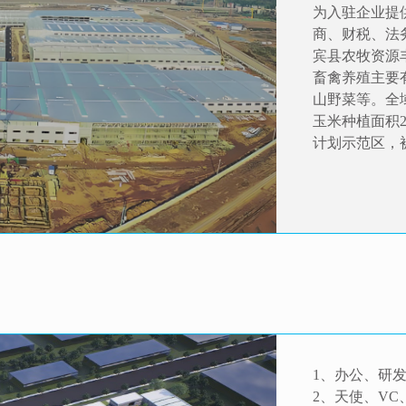
为入驻企业提
商、财税、法
宾县农牧资源
畜禽养殖主要
山野菜等。全域
玉米种植面积2
计划示范区，
1、办公、研
2、天使、V